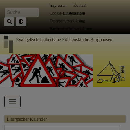
Direkt
Fußbereichsmenü
Impressum
Kontakt
zum
Cookie-Einstellungen
Suche
Inhalt
Datenschutzerklärung
Barrierefreiheitserklärung
Evangelisch Lutherische Friedenskirche Burghausen
Hauptnavigation
Liturgischer Kalender