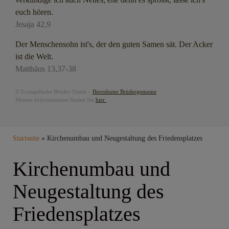
euch hören.
Jesaja 42,9
Der Menschensohn ist's, der den guten Samen sät. Der Acker
ist die Welt.
Matthäus 13,37-38
© Evangelische Brüder-Unität –
Herrnhuter Brüdergemeine
Weitere Informationen finden Sie
hier
.
Breadcrumb
Startseite
Kirchenumbau und Neugestaltung des Friedensplatzes
Kirchenumbau und
Neugestaltung des
Friedensplatzes