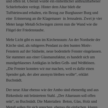
und offen ist. Überall wurde ein einheitlicher anthrazitfarbener
Schieferboden verlegt. Hinter dem Altar blieb die
Tuffsteinwand erhalten, ein Bezug zur Burghauser Burg und
eine Erinnerung an die Klagemauer in Jerusalem. Zwei je vier
Meter lange Metall-Schwingen zieren nun die Wand wie die
Flügel der Friedenstaube.
Mehr Licht gibt es nun im Kirchenraum: An der Nordseite der
Kirche sind, als ruhigeres Pendant zu den bunten Motiv-
Fenstern auf der Südseite, neue bodentiefe Fenster eingelassen.
Sie stammen aus einer Glasmanufaktur, es handelt sich um
mundgeblasenes Antikglas in hellen Gelb- und Weißtönen.
„Die Fenster konnten wir nur machen, weil es dafür einen
Spender gab, der aber anonym bleiben wollte“, erklärt
Buchstädt.
Der neue Altar ebenso wie der Ambo sind ebenerdig und aus
Birkenholz mit brüniertem Stahl. „Der Altarraum soll offen
sein“, so Buchstädt. Die Materialien Beton, Glas, Holz und
Metall sollen für sich sprechen, ebenso die einfachen, klaren